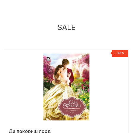
SALE
%
-20%
Да покориш лорд