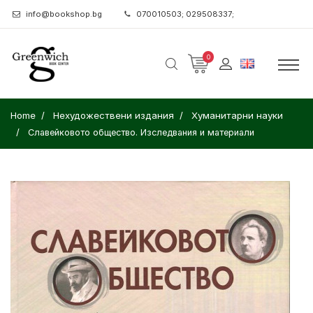
info@bookshop.bg
070010503; 029508337;
0
Home
Нехудожествени издания
Хуманитарни науки
Славейковото общество. Изследвания и материали