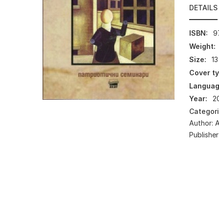
DETAILS
ISBN:
9
Weight:
Size:
13
Cover ty
Languag
Year:
2
Categor
Author:
А
Publisher