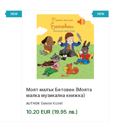
NEW
NEW
Моят малък Бетовен (Моята
За ког
малка музикална книжка)
Емили Колет
AUTHOR:
AUTHOR:
10.20 EUR (19.95 лв.)
16.00 