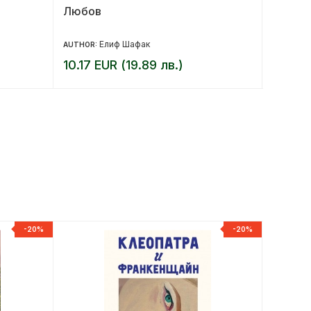
Любов
От вър
корица
Елиф Шафак
AUTHOR:
AUTHOR:
10.17 EUR (19.89 лв.)
9.18 E
-20%
-20%