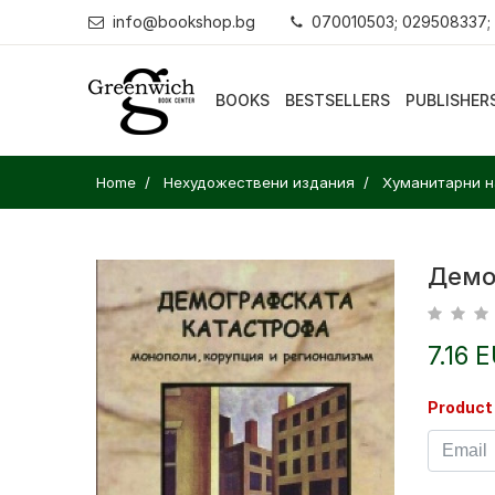
info@bookshop.bg
070010503; 029508337;
BOOKS
BESTSELLERS
PUBLISHER
Home
Нехудожествени издания
Хуманитарни н
Демо
7.16 
Product 