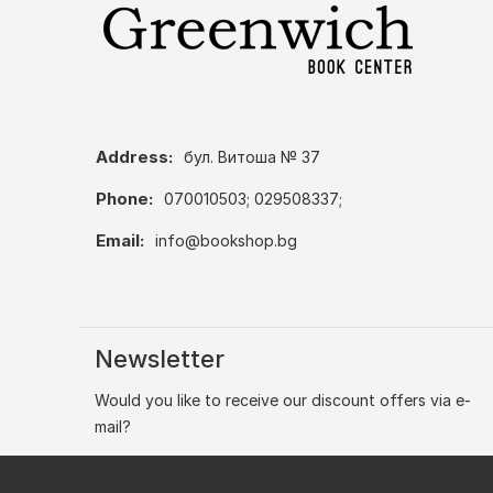
Address:
бул. Витоша № 37
Phone:
070010503; 029508337;
Email:
info@bookshop.bg
Newsletter
Would you like to receive our discount offers via e-
mail?