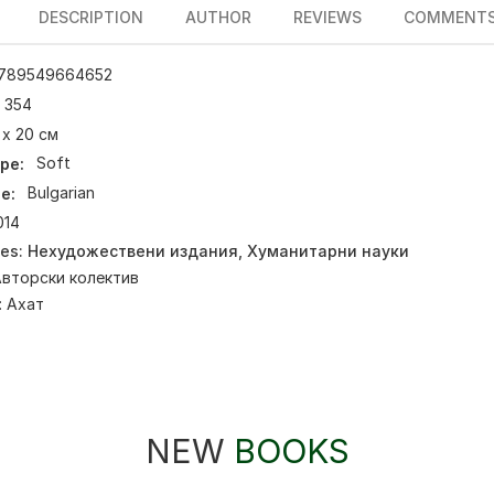
DESCRIPTION
AUTHOR
REVIEWS
COMMENT
789549664652
354
 х 20 см
pe:
Soft
e:
Bulgarian
014
ies:
Нехудожествени издания
,
Хуманитарни науки
вторски колектив
:
Ахат
NEW
BOOKS