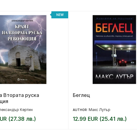
NEW
а Втората руска
Беглец
ция
лександър Кертин
Макс Лутър
AUTHOR:
UR (27.38 лв.)
12.99 EUR (25.41 лв.)