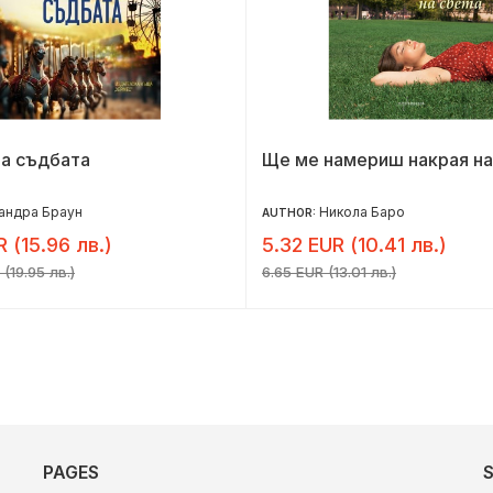
на съдбата
Ще ме намериш накрая на
андра Браун
Никола Баро
AUTHOR:
R (15.96 лв.)
5.32 EUR (10.41 лв.)
(19.95 лв.)
6.65 EUR (13.01 лв.)
PAGES