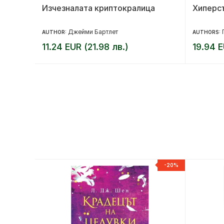
Изчезналата криптокралица
Хиперс
Джейми Бартлет
AUTHOR:
AUTHORS:
11.24 EUR (21.98 лв.)
19.94 E
-20%
-20%