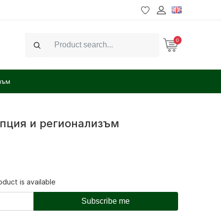
0
Search
зъм
упция и регионализъм
duct is available
Subscribe me