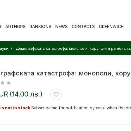
S
AUTHORS
RANKIGNS
NEWS
CONTACTS
GREENWICH
ауки
Демографската катастрофа: монополи, корупция и регионали
графската катастрофа: монополи, кор
EUR (14.00 лв.)
is not in stock
Subscribe me for notification by email when the pro