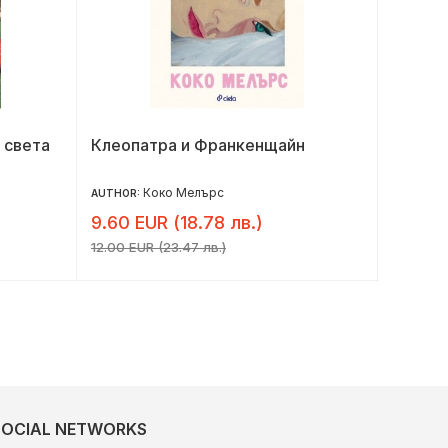
 света
Клеопатра и Франкенщайн
Смешн
Коко Мелърс
AUTHOR:
AUTHOR:
9.60 EUR (18.78 лв.)
9.41 E
12.00 EUR (23.47 лв.)
11.76 EU
SOCIAL NETWORKS