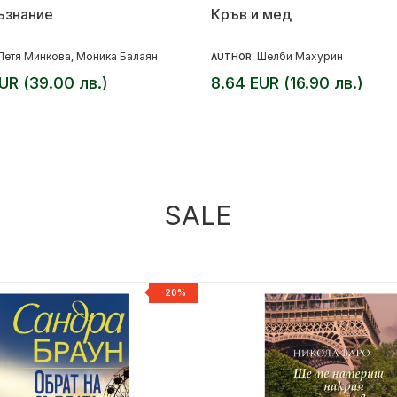
ъзнание
Кръв и мед
Петя Минкова
Моника Балаян
Шелби Махурин
,
AUTHOR:
UR (39.00 лв.)
8.64 EUR (16.90 лв.)
SALE
-20%