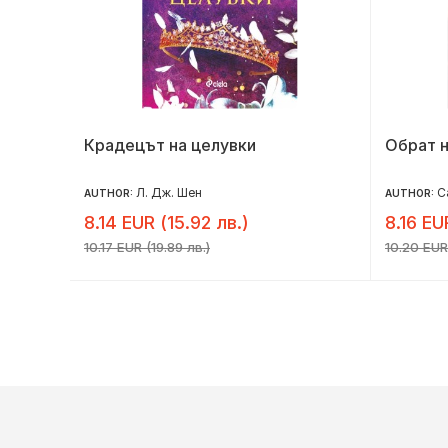
Крадецът на целувки
Обрат 
Л. Дж. Шен
С
AUTHOR:
AUTHOR:
8.14 EUR (15.92 лв.)
8.16 EU
10.17 EUR (19.89 лв.)
10.20 EUR 