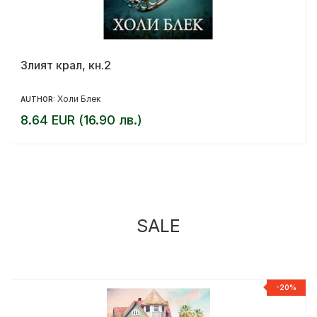
Злият крал, кн.2
Холи Блек
AUTHOR:
8.64 EUR (16.90 лв.)
SALE
%
-20%