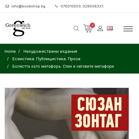
info@bookshop.bg
070010503; 029508337;
0
Home
Нехудожествени издания
Есеистика. Публицистика. Проза
Болестта като метафора. Спин и неговите метафори