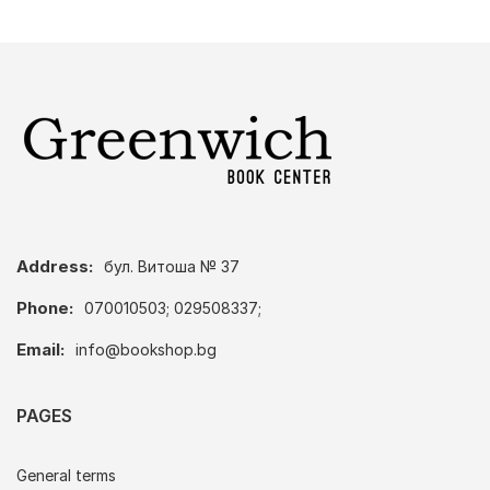
Address:
бул. Витоша № 37
Phone:
070010503; 029508337;
Email:
info@bookshop.bg
PAGES
General terms