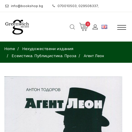
info@bookshop.bg
070010503; 029508337;
0
Home
Нехудожествени издания
Есеистика. Публицистика. Проза
Агент Леон