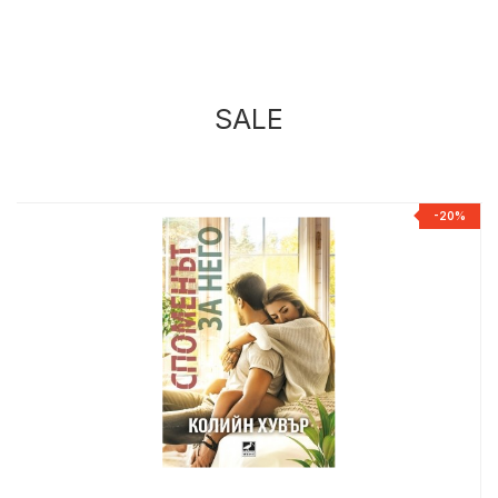
SALE
%
-20%