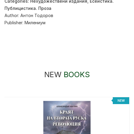
Categories:
Нехудожествени издания
,
Есеистика.
Публицистика. Проза
Author:
Антон Тодоров
Publisher:
Милениум
NEW
BOOKS
NEW