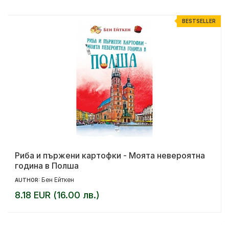
R
BESTSELLER
Риба и пържени картофки - Моята невероятна
година в Полша
Бен Ейткен
AUTHOR:
8.18 EUR (16.00 лв.)