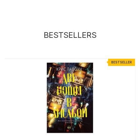
BESTSELLERS
R
BESTSELLER