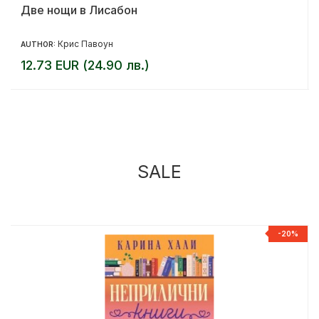
Две нощи в Лисабон
Крис Павоун
AUTHOR:
12.73 EUR (24.90 лв.)
SALE
%
-20%