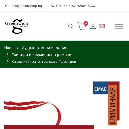
info@bookshop.bg
070010503; 029508337;
0
Home
Художествени издания
Трилъри и криминални романи
Какво избирате, госпожо Президент