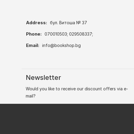
Address:
бул. Витоша № 37
Phone:
070010503; 029508337;
Email:
info@bookshop.bg
Newsletter
Would you like to receive our discount offers via e-
mail?