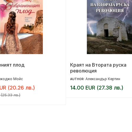
еният плод
Краят на Втората руска
революция
жоджо Мойс
Александър Кертин
AUTHOR:
UR (20.26 лв.)
14.00 EUR (27.38 лв.)
(25.33 лв.)