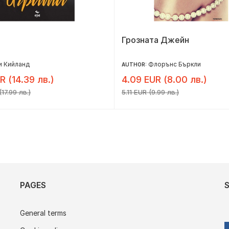
Грозната Джейн
и Кийланд
Флорънс Бъркли
AUTHOR:
R (14.39 лв.)
4.09 EUR (8.00 лв.)
17.99 лв.)
5.11 EUR (9.99 лв.)
PAGES
General terms