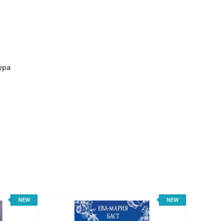
ура
NEW
NEW