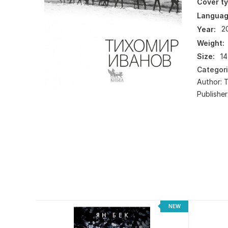
Cover ty
Languag
Year:
2
Weight:
Size:
14
Categor
Author:
Publisher
NEW
NEW