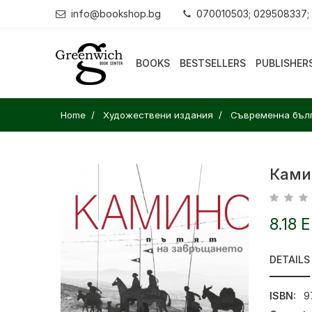
info@bookshop.bg
070010503; 029508337;
BOOKS
BESTSELLERS
PUBLISHER
Home
Художествени издания
Съвременна бълг
Ками
8.18 
DETAILS
ISBN:
9