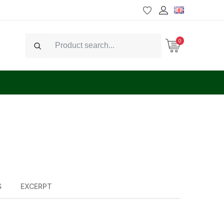
0
Search
S
EXCERPT