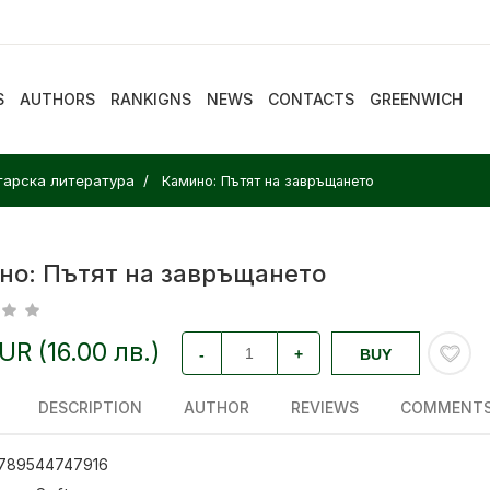
S
AUTHORS
RANKIGNS
NEWS
CONTACTS
GREENWICH
арска литература
Камино: Пътят на завръщането
но: Пътят на завръщането
EUR (16.00 лв.)
-
+
BUY
DESCRIPTION
AUTHOR
REVIEWS
COMMENT
789544747916