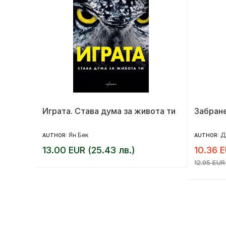
Играта. Става дума за живота ти
Забран
Ян Бек
Д
AUTHOR:
AUTHOR:
13.00 EUR (25.43 лв.)
10.36 E
12.95 EUR 