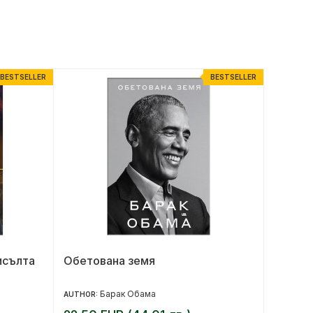
BESTSELLER
BESTSELLER
исълта
Обетована земя
Пътево
Барак Обама
AUTHOR:
AUTHOR: