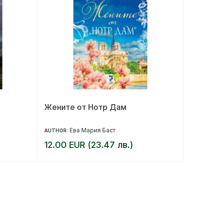
Жените от Нотр Дам
Магиче
Ева Мария Баст
AUTHOR:
AUTHOR:
12.00 EUR (23.47 лв.)
9.36 E
11.70 EUR