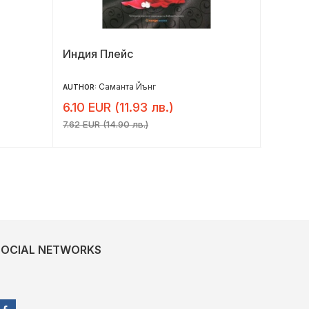
Индия Плейс
Насле
Саманта Йънг
AUTHOR:
AUTHOR:
6.10 EUR (11.93 лв.)
7.32 E
7.62 EUR (14.90 лв.)
9.15 EUR 
SOCIAL NETWORKS