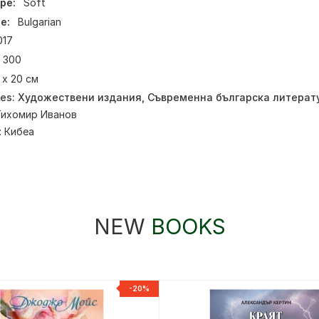
pe:
Soft
e:
Bulgarian
017
300
 x 20 см
ies:
Художествени издания
,
Съвременна българска литерат
Тихомир Иванов
:
Кибеа
NEW
BOOKS
-20%