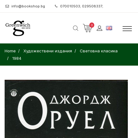
info@bookshop.bg
070010503; 029508337;
0
Home
Художествени издания
Световна класика
1984