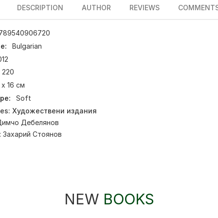
DESCRIPTION
AUTHOR
REVIEWS
COMMENT
789540906720
e:
Bulgarian
012
220
 х 16 см
pe:
Soft
ies:
Художествени издания
Димчо Дебелянов
:
Захарий Стоянов
NEW
BOOKS