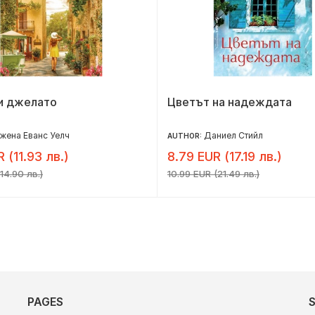
и джелато
Цветът на надеждата
жена Еванс Уелч
Даниел Стийл
AUTHOR:
R (11.93 лв.)
8.79 EUR (17.19 лв.)
14.90 лв.)
10.99 EUR (21.49 лв.)
PAGES