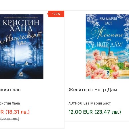
-20%
кият час
Жените от Нотр Дам
ристин Хана
Ева Мария Баст
AUTHOR:
R (18.31 лв.)
12.00 EUR (23.47 лв.)
(22.88 лв.)