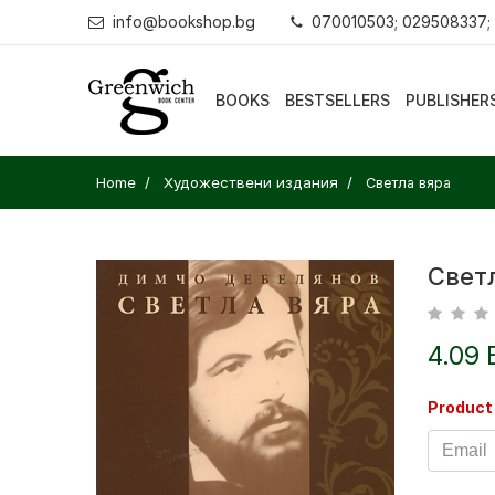
info@bookshop.bg
070010503; 029508337;
BOOKS
BESTSELLERS
PUBLISHER
Home
Художествени издания
Светла вяра
Свет
4.09 
Product 