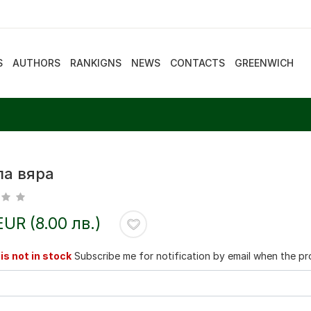
S
AUTHORS
RANKIGNS
NEWS
CONTACTS
GREENWICH
ла вяра
EUR (8.00 лв.)
is not in stock
Subscribe me for notification by email when the pro