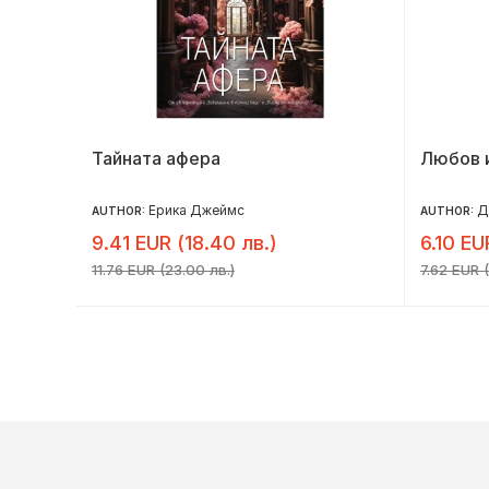
Тайната афера
Любов 
Ерика Джеймс
Д
AUTHOR:
AUTHOR:
9.41 EUR (18.40 лв.)
6.10 EU
11.76 EUR (23.00 лв.)
7.62 EUR (