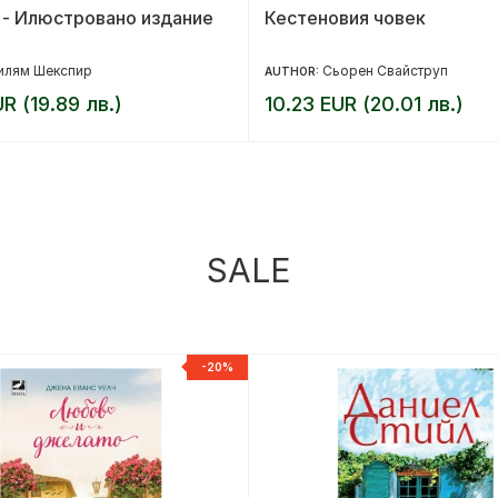
 - Илюстровано издание
Кестеновия човек
илям Шекспир
Сьорен Свайструп
AUTHOR:
UR (19.89 лв.)
10.23 EUR (20.01 лв.)
SALE
-20%