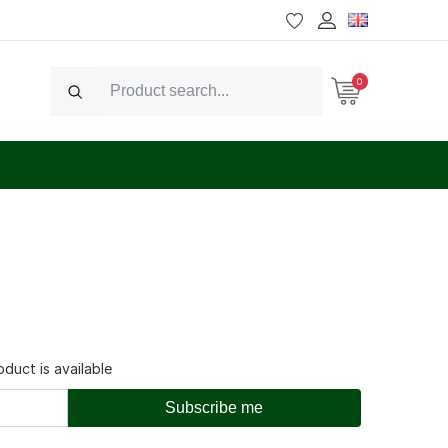
0
Search
duct is available
Subscribe me