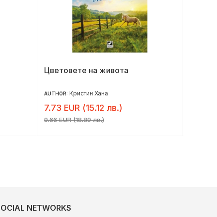
Цветовете на живота
Нека д
Кристин Хана
AUTHOR:
AUTHOR:
7.73 EUR (15.12 лв.)
7.36 E
9.66 EUR (18.89 лв.)
9.20 EUR 
SOCIAL NETWORKS