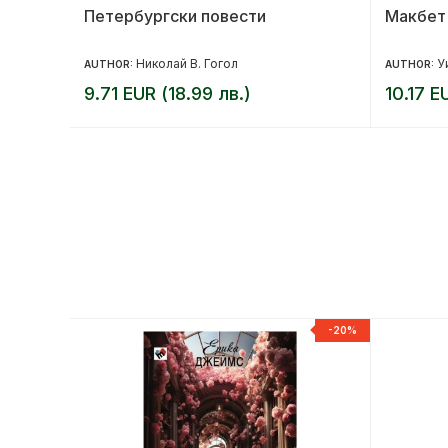
ни
Петербургски повести
Макбет
Николай В. Гогол
У
AUTHOR:
AUTHOR:
9.71 EUR (18.99 лв.)
10.17 E
-20%
-20%