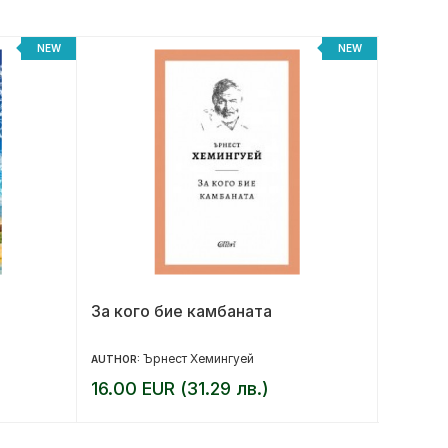
NEW
NEW
За кого бие камбаната
Беглец
Ърнест Хемингуей
AUTHOR:
AUTHOR:
16.00 EUR (31.29 лв.)
12.99 