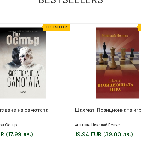
BESTSELLER
тяване на самотата
Шахмат. Позиционната иг
ол Остър
Николай Велчев
AUTHOR:
R (17.99 лв.)
19.94 EUR (39.00 лв.)