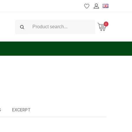
0
Search
S
EXCERPT