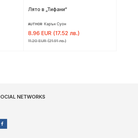
Лято в „Тифани“
Високо
Карън Суон
AUTHOR:
AUTHOR:
8.96 EUR (17.52 лв.)
11.04 
11.20 EUR (21.91 лв.)
13.80 EU
SOCIAL NETWORKS