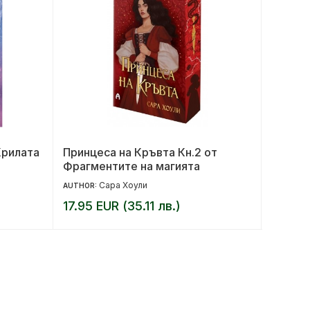
Крилата
Принцеса на Кръвта Кн.2 от
Диета,
Фрагментите на магията
Сара Хоули
AUTHOR:
AUTHOR:
17.95 EUR (35.11 лв.)
23.00 