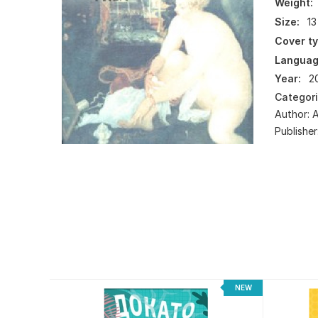
Weight:
Size:
13
Cover ty
Languag
Year:
2
Categor
Author:
Publisher
NEW
NEW