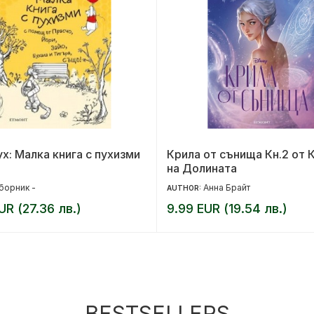
х: Малка книга с пухизми
Крила от сънища Кн.2 от 
на Долината
борник -
Анна Брайт
AUTHOR:
UR (27.36 лв.)
9.99 EUR (19.54 лв.)
BESTSELLERS