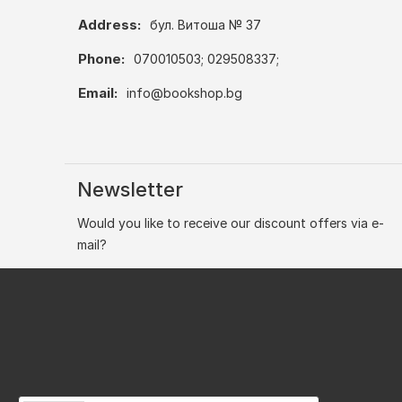
Address:
бул. Витоша № 37
Phone:
070010503; 029508337;
Email:
info@bookshop.bg
Newsletter
Would you like to receive our discount offers via e-
mail?