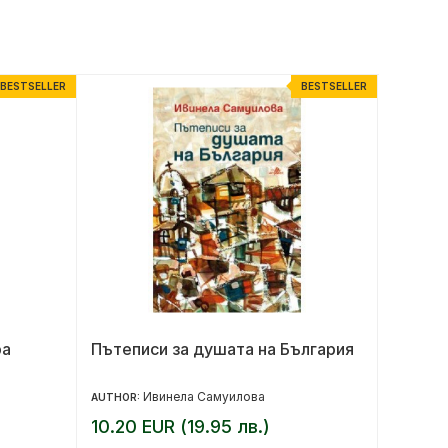
BESTSELLER
BESTSELLER
ра
Пътеписи за душата на България
Любов
Ивинела Самуилова
AUTHOR:
AUTHOR:
10.20 EUR (19.95 лв.)
8.18 E