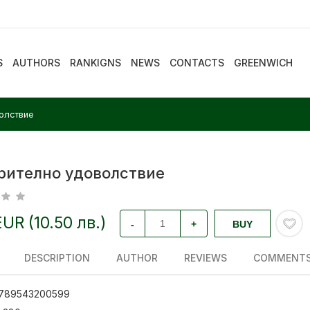
S
AUTHORS
RANKIGNS
NEWS
CONTACTS
GREENWICH
олствие
рително удоволствие
EUR (10.50 лв.)
-
+
BUY
DESCRIPTION
AUTHOR
REVIEWS
COMMENT
789543200599