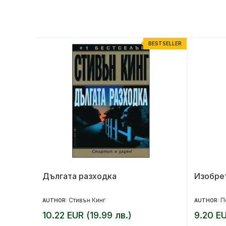
ESTSELLER
BESTSELLER
Дългата разходка
Изобре
ния
Стивън Кинг
П
AUTHOR:
AUTHOR:
10.22 EUR (19.99 лв.)
9.20 EU