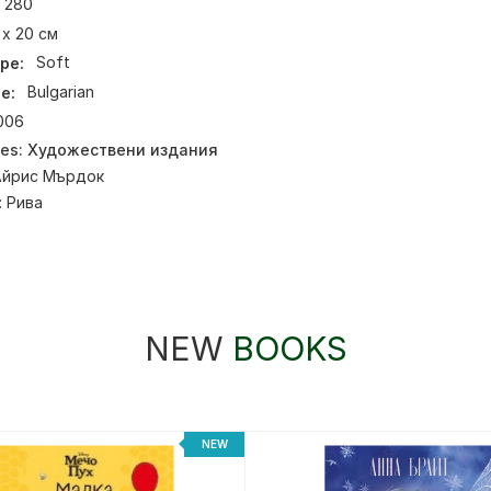
280
 х 20 см
pe:
Soft
e:
Bulgarian
006
ies:
Художествени издания
Айрис Мърдок
:
Рива
NEW
BOOKS
NEW