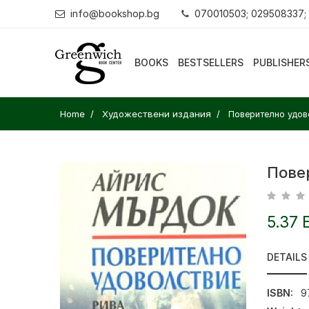
info@bookshop.bg
070010503; 029508337;
BOOKS
BESTSELLERS
PUBLISHER
Home
Художествени издания
Поверително удов
Пове
5.37 
DETAILS
ISBN:
9