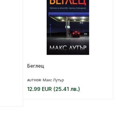
Беглец
Краят 
револ
Макс Лутър
AUTHOR:
AUTHOR:
12.99 EUR (25.41 лв.)
14.00 