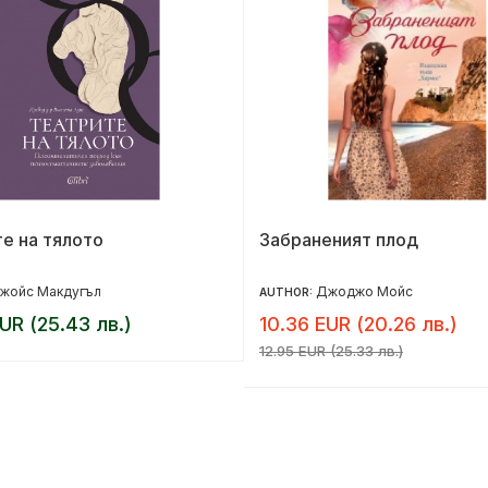
е на тялото
Забраненият плод
жойс Макдугъл
Джоджо Мойс
AUTHOR:
UR (25.43 лв.)
10.36 EUR (20.26 лв.)
12.95 EUR (25.33 лв.)