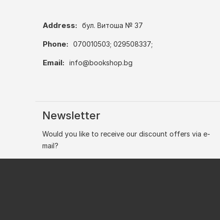
Address:
бул. Витоша № 37
Phone:
070010503; 029508337;
Email:
info@bookshop.bg
Newsletter
Would you like to receive our discount offers via e-
mail?