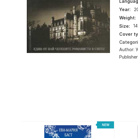
Languag
Year:
2
Weight:
Size:
14
Cover ty
Categor
Author:
Publisher
-20%
NEW