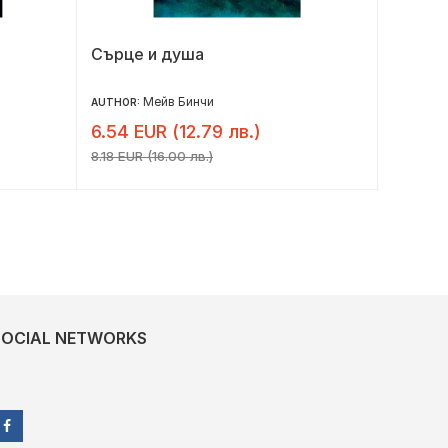
Сърце и душа
Сумра
Мейв Бинчи
AUTHOR:
AUTHOR:
6.54 EUR (12.79 лв.)
11.42 
8.18 EUR (16.00 лв.)
14.27 EUR
SOCIAL NETWORKS