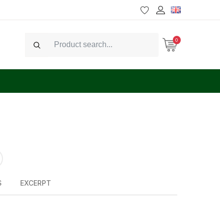
0
Search
S
EXCERPT