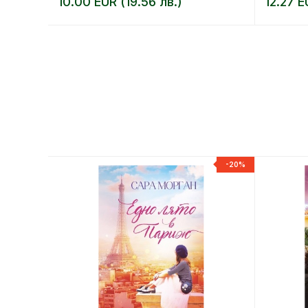
10.00 EUR (19.56 лв.)
12.27 E
-20%
-20%