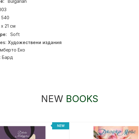
e:
Bulgarian
003
540
 х 21 см
pe:
Soft
ies:
Художествени издания
Умберто Еко
:
Бард
NEW
BOOKS
NEW