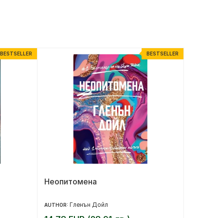
BESTSELLER
BESTSELLER
Неопитомена
Sapien
човеч
Гленън Дойл
AUTHOR:
AUTHOR: