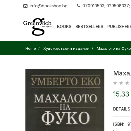
info@bookshop.bg
070010503; 029508337;
BOOKS
BESTSELLERS
PUBLISHER
Home
Художествени издания
Махалото на Фуко
Маха
15.33
DETAILS
ISBN:
9