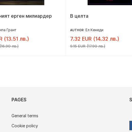
ният ерген милиардер
В целта
ипа Грант
Ел Кенеди
AUTHOR:
R (13.51 лв.)
7.32 EUR (14.32 лв.)
16.90 лв.)
9.15 EUR (17.90 лв.)
PAGES
General terms
Cookie policy