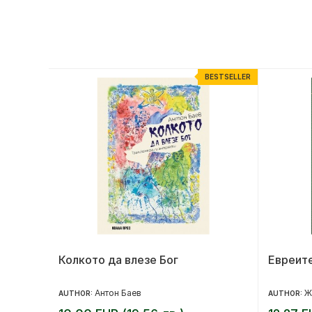
ESTSELLER
BESTSELLER
од,
Колкото да влезе Бог
Евреите
на
Антон Баев
Ж
AUTHOR:
AUTHOR:
ята в