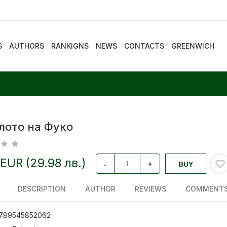
S
AUTHORS
RANKIGNS
NEWS
CONTACTS
GREENWICH
лото на Фуко
 EUR (29.98 лв.)
-
+
BUY
DESCRIPTION
AUTHOR
REVIEWS
COMMENT
789545852062