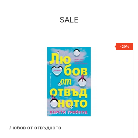
SALE
%
-20%
Любов от отвъдното