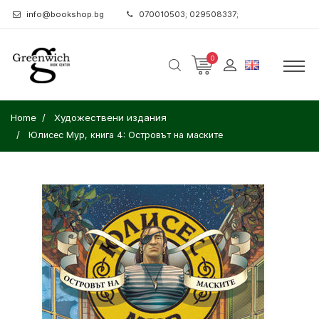
info@bookshop.bg
070010503; 029508337;
0
Home
Художествени издания
Юлисес Мур, книга 4: Островът на маските