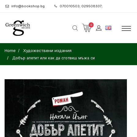
info@bookshop.bg
070010503; 029508337;
0
Home
Художествени издания
Добър апетит или как да сготвиш мъжа си