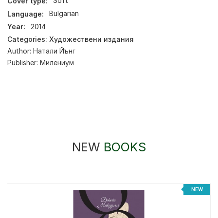
Cover type:
Soft
Language:
Bulgarian
Year:
2014
Categories:
Художествени издания
Author:
Натали Йънг
Publisher:
Милениум
NEW
BOOKS
NEW