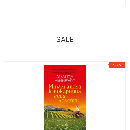
SALE
%
-20%