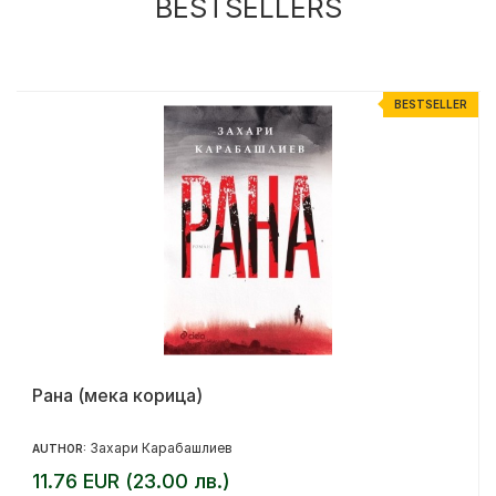
BESTSELLERS
R
BESTSELLER
Рана (мека корица)
Захари Карабашлиев
AUTHOR:
11.76 EUR (23.00 лв.)