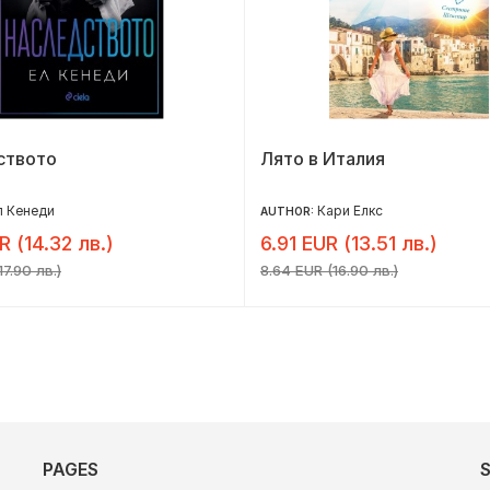
ството
Лято в Италия
л Кенеди
Кари Елкс
AUTHOR:
R (14.32 лв.)
6.91 EUR (13.51 лв.)
17.90 лв.)
8.64 EUR (16.90 лв.)
PAGES