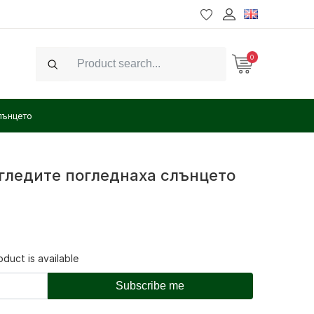
0
Search
лънцето
огледите погледнаха слънцето
duct is available
Subscribe me