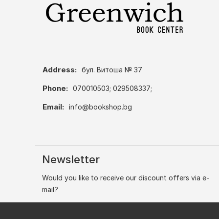
Address:
бул. Витоша № 37
Phone:
070010503; 029508337;
Email:
info@bookshop.bg
Newsletter
Would you like to receive our discount offers via e-
mail?