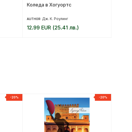
Коледа в Хогуортс
По здр
семей
Дж. К. Роулинг
AUTHOR:
AUTHOR:
12.99 EUR (25.41 лв.)
10.23 
-20%
-20%