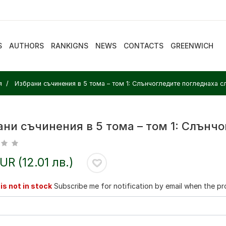
S
AUTHORS
RANKIGNS
NEWS
CONTACTS
GREENWICH
я
Избрани съчинения в 5 тома – том 1: Слънчогледите погледнаха с
ани съчинения в 5 тома – том 1: Слънч
EUR (12.01 лв.)
is not in stock
Subscribe me for notification by email when the pro