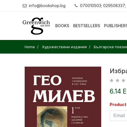
info@bookshop.bg
070010503; 029508337;
BOOKS
BESTSELLERS
PUBLISHER
Home
Художествени издания
Българска поези
Избр
6.14 
Product 