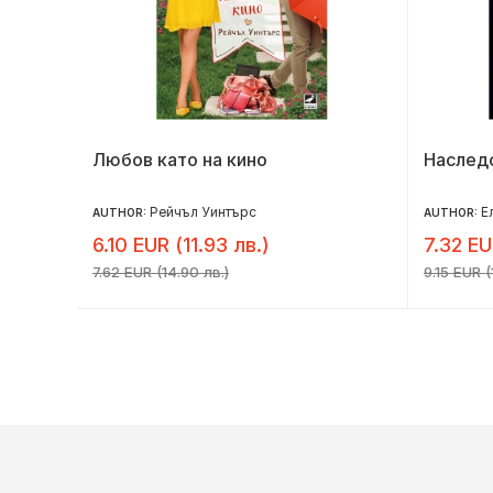
Любов като на кино
Наслед
Рейчъл Уинтърс
Е
AUTHOR:
AUTHOR:
6.10 EUR (11.93 лв.)
7.32 EU
7.62 EUR (14.90 лв.)
9.15 EUR (