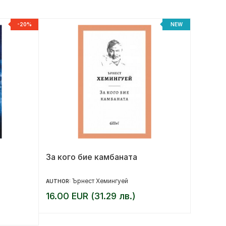
-20%
NEW
За кого бие камбаната
Театри
Ърнест Хемингуей
AUTHOR:
AUTHOR:
16.00 EUR (31.29 лв.)
13.00 