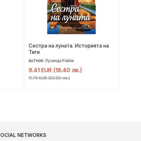
Сестра на луната. Историята на
Радос
Тиги
Лусинда Райли
AUTHOR:
AUTHOR:
9.41 EUR (18.40 лв.)
8.18 E
11.76 EUR (23.00 лв.)
10.22 EUR
SOCIAL NETWORKS