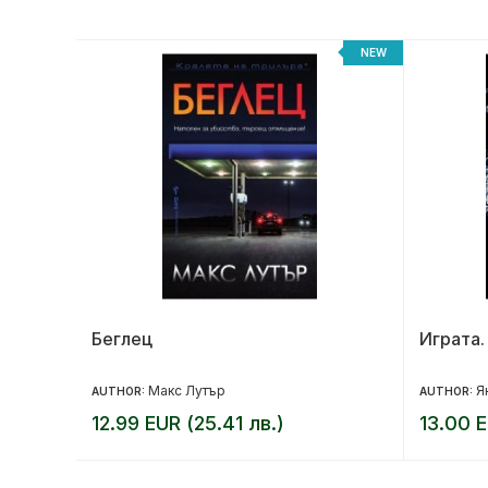
NEW
NEW
на
Беглец
Играта.
Макс Лутър
Я
AUTHOR:
AUTHOR:
12.99 EUR (25.41 лв.)
13.00 E