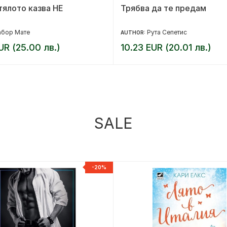
тялото казва НЕ
Трябва да те предам
абор Мате
Рута Сепетис
AUTHOR:
UR (25.00 лв.)
10.23 EUR (20.01 лв.)
SALE
-20%