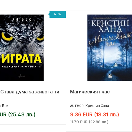
NEW
 Става дума за живота ти
Магическият час
н Бек
Кристин Хана
AUTHOR:
UR (25.43 лв.)
9.36 EUR (18.31 лв.)
11.70 EUR (22.88 лв.)