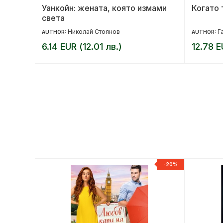
во на
Уанкойн: жената, която измами
Когато 
света
Николай Стоянов
Г
AUTHOR:
AUTHOR:
6.14 EUR (12.01 лв.)
12.78 E
-20%
-20%