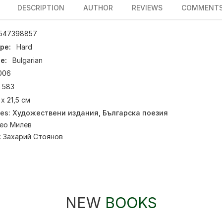
DESCRIPTION
AUTHOR
REVIEWS
COMMENT
547398857
pe:
Hard
e:
Bulgarian
006
583
 х 21,5 см
ies:
Художествени издания
,
Българска поезия
ео Милев
:
Захарий Стоянов
NEW
BOOKS