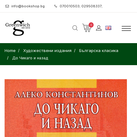
info@bookshop.bg
070010503; 029508337;
0
Home
Художествени издания
Българска класика
До Чикаго и назад