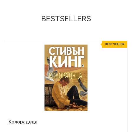
BESTSELLERS
R
BESTSELLER
Колорадеца