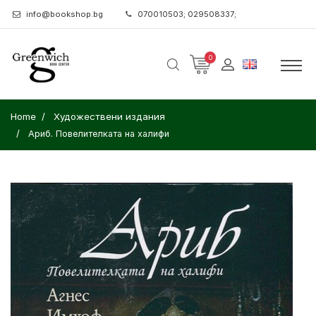
info@bookshop.bg
070010503; 029508337;
0
Home
Художествени издания
Ариб. Повелителката на халифи