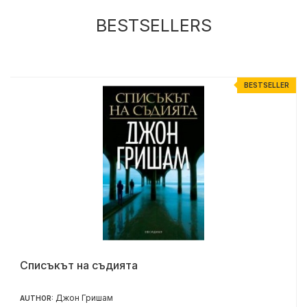
BESTSELLERS
R
BESTSELLER
Списъкът на съдията
Джон Гришам
AUTHOR: