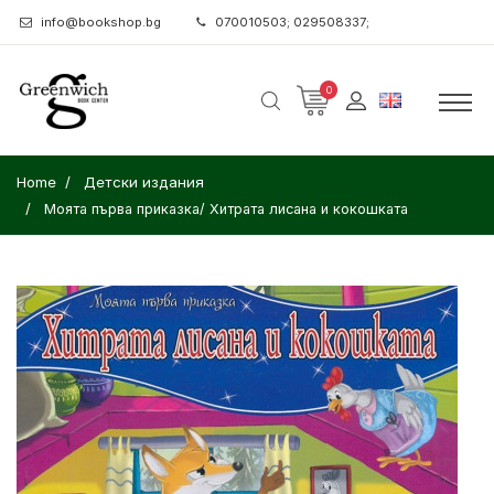
info@bookshop.bg
070010503; 029508337;
0
Home
Детски издания
Моята първа приказка/ Хитрата лисана и кокошката