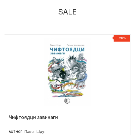
SALE
%
-20%
Чифтоядци завинаги
Павел Шрут
AUTHOR: