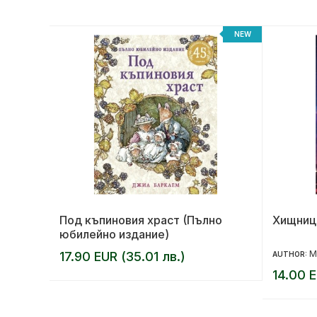
NEW
NEW
та
Под къпиновия храст (Пълно
Хищниц
юбилейно издание)
М
17.90 EUR (35.01 лв.)
AUTHOR:
14.00 E