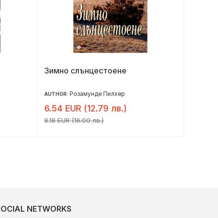
Зимно слънцестоене
Приста
Розамунде Пилхер
AUTHOR:
AUTHOR:
6.54 EUR (12.79 лв.)
8.18 E
8.18 EUR (16.00 лв.)
10.22 EUR
SOCIAL NETWORKS