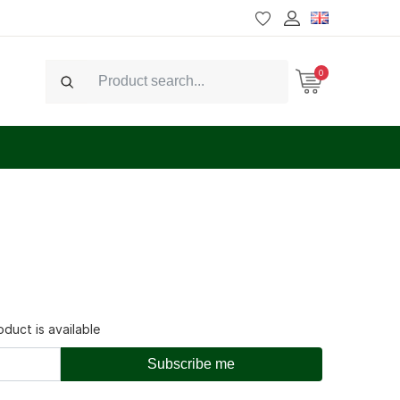
0
Search
duct is available
Subscribe me