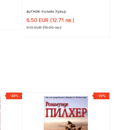
катастр
Колийн Хувър
AUTHOR:
AUTHOR:
6.50 EUR (12.71 лв.)
13.80 
8.13 EUR (15.90 лв.)
-20%
-20%