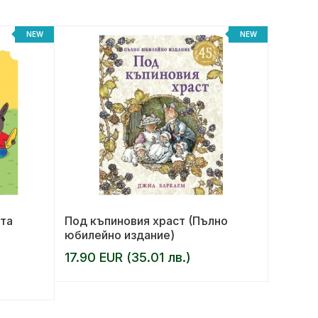
NEW
NEW
та
Под къпиновия храст (Пълно
Хищни
юбилейно издание)
17.90 EUR (35.01 лв.)
AUTHOR:
14.00 