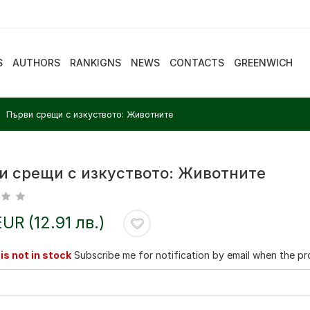
S
AUTHORS
RANKIGNS
NEWS
CONTACTS
GREENWICH
Първи срещи с изкуството: Животните
и срещи с изкуството: Животните
EUR (12.91 лв.)
is not in stock
Subscribe me for notification by email when the pro