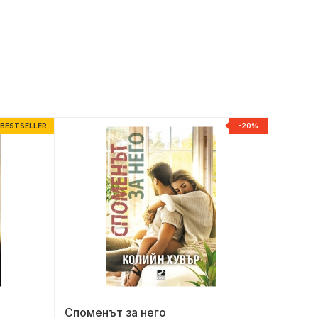
BESTSELLER
-20%
Споменът за него
Бълга