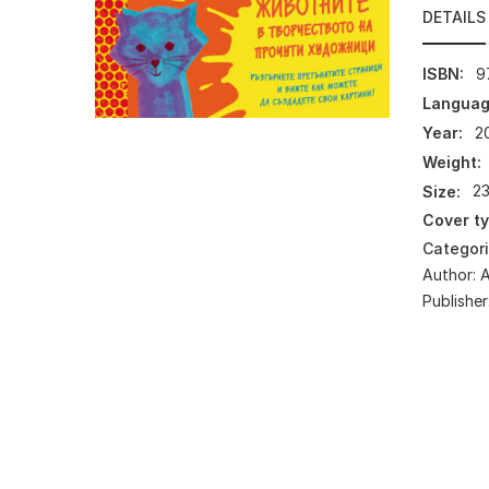
DETAILS
ISBN:
9
Languag
Year:
2
Weight:
Size:
23
Cover ty
Categor
Author:
А
Publisher