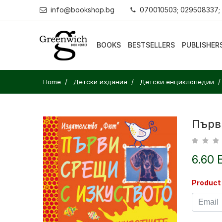
info@bookshop.bg
070010503; 029508337;
BOOKS
BESTSELLERS
PUBLISHER
Home
Детски издания
Детски енциклопедии
Първ
6.60 
Product 