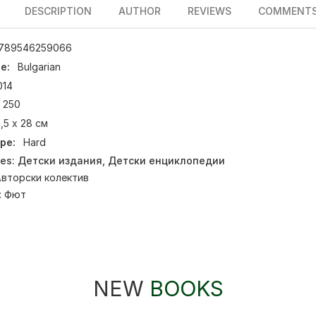
DESCRIPTION
AUTHOR
REVIEWS
COMMENT
789546259066
e:
Bulgarian
014
250
,5 х 28 см
pe:
Hard
ies:
Детски издания
,
Детски енциклопедии
вторски колектив
:
Фют
NEW
BOOKS