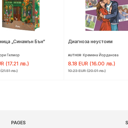
ница „Синамън Бън“
Диагноза неустоим
ори Гилмор
Кремена Йорданова
AUTHOR:
R (17.21 лв.)
8.18 EUR (16.00 лв.)
(21.51 лв.)
10.23 EUR (20.01 лв.)
PAGES