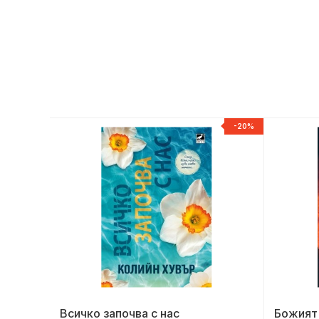
ESTSELLER
-20%
Всичко започва с нас
Божият 