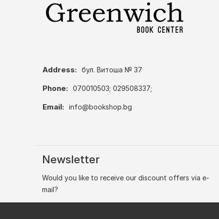
Address:
бул. Витоша № 37
Phone:
070010503; 029508337;
Email:
info@bookshop.bg
Newsletter
Would you like to receive our discount offers via e-
mail?