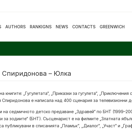
S
AUTHORS
RANKIGNS
NEWS
CONTACTS
GREENWICH
 Спиридонова – Юлка
на книгите: „Гугулетата“, „Приказки за гугулета“, „Приключения
я Спиридонова е написала над 400 сценария за телевизионни д
и на седмичното детско предаване „Здравей“ по БНТ (1999–200
и за зодиите“ (БНТ). Съсценарист е на филмите „Златната ябълка“
са публикувани в списанията „Пламък“, „Диалог“, „Участ“ и „Гра