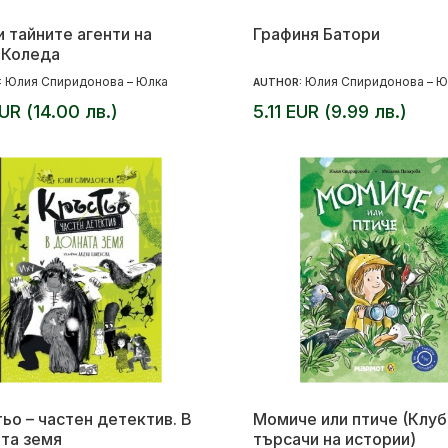
и тайните агенти на
Графиня Батори
 Коледа
Юлия Спиридонова – Юлка
Юлия Спиридонова – Ю
:
AUTHOR:
EUR (14.00 лв.)
5.11 EUR (9.99 лв.)
ьо – частен детектив. В
Момиче или птиче (Клуб
та земя
търсачи на истории)