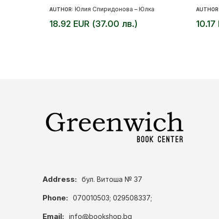
Юлия Спиридонова – Юлка
AUTHOR:
AUTHOR
18.92 EUR (37.00 лв.)
10.17
Address:
бул. Витоша № 37
Phone:
070010503; 029508337;
Email:
info@bookshop.bg