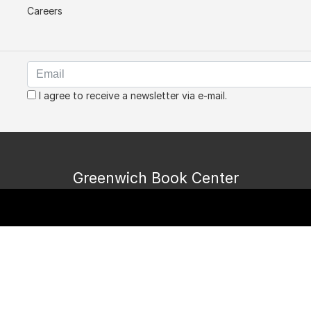
Careers
I agree to receive a newsletter via e-mail.
Greenwich Book Center
Copyright © Bookshop.bg All Rights Reserved.
Изработка на онлайн магазин
HopixIT