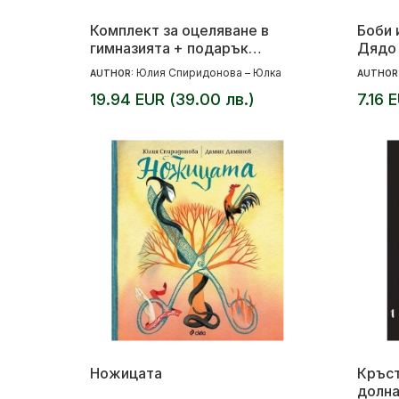
Комплект за оцеляване в
Боби 
гимназията + подарък
Дядо
торбичка от памук
Юлия Спиридонова – Юлка
AUTHOR:
AUTHOR
19.94 EUR (39.00 лв.)
7.16 
Ножицата
Кръст
долна