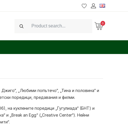
0
Search
 с Джиго“, „Любими попътечо“, „Тина и половина“ и
етски поредици, предавания и филми.
6), на куклените поредици „Гугулиада“ (БНТ) и
 и „Break an Egg“ („Creative Center“). Нейни
фити“.