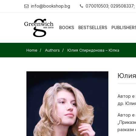
info@bookshop.bg
070010503; 029508337;
BOOKS
BESTSELLERS
PUBLISHER
Home
Authors
Юлия Спиридонова – Юлка
Юлия
Автор е 
др. Юли
Автор е 
„Приказк
разкази 