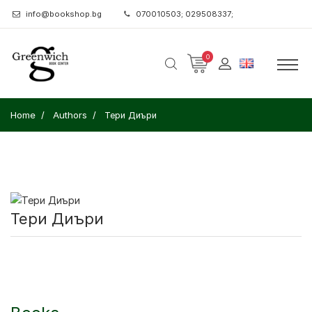
info@bookshop.bg
070010503; 029508337;
0
Home
Authors
Тери Диъри
Тери Диъри