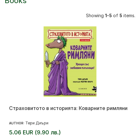
Books
Showing
1-5
of
5
items.
Страховитото в историята: Коварните римляни
Тери Диъри
AUTHOR:
5.06 EUR (9.90 лв.)