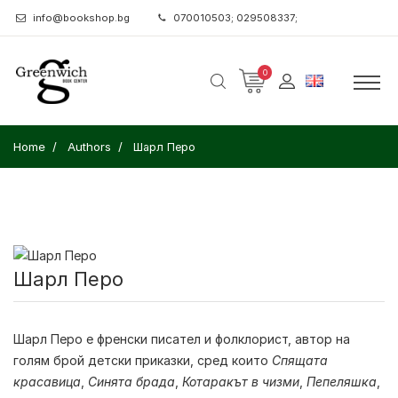
info@bookshop.bg
070010503; 029508337;
0
Home
Authors
Шарл Перо
Шарл Перо
Шарл Перо
е френски писател и фолклорист, автор на
голям брой детски приказки, сред които
Спящата
красавица
,
Синята брада
,
Котаракът в чизми
,
Пепеляшка
,