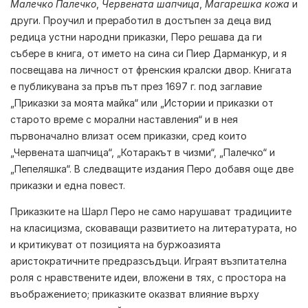
Малечко Палечко
,
Червената шапчица
,
Магарешка кожа
и
други. Проучил и преработил в достъпен за деца вид
редица устни народни приказки, Перо решава да ги
събере в книга, от името на сина си Пиер Дарманкур, и я
посвещава на личност от френския кралски двор. Книгата
е публикувана за пръв път през 1697 г. под заглавие
„Приказки за моята майка“ или „Истории и приказки от
старото време с морални наставления“ и в нея
първоначално влизат осем приказки, сред които
„Червената шапчица“, „Котаракът в чизми“, „Палечко“ и
„Пепеляшка“. В следващите издания Перо добавя още две
приказки и една повест.
Приказките на
Шарл Перо
не само нарушават традициите
на класицизма, сковаващи развитието на литературата, но
и критикуват от позицията на буржоазията
аристократичните предразсъдъци. Играят възпитателна
роля с нравствените идеи, вложени в тях, с простора на
въображението; приказките оказват влияние върху