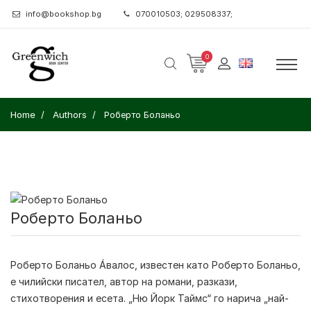
info@bookshop.bg
070010503; 029508337;
0
Home
Authors
Роберто Боланьо
Роберто Боланьо
Роберто Боланьо Áвалос, известен като
Роберто Боланьо
,
е чилийски писател, автор на романи, разкази,
стихотворения и есета. „Ню Йорк Таймс“ го нарича „най-