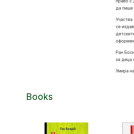
право с 
да пише 
Участва 
се издав
детските
оформена
Ран Бос
за деца 
Умира на
Books