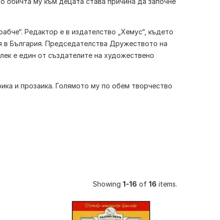
 но обичта му към децата става причина да започне
рабче“. Редактор е в издателство „Хемус“, където
ия в България. Председателства Дружеството на
лек
е един от създателите на художествено
рика и прозаика. Голямото му по обем творчество
Showing
1-16
of
16
items.