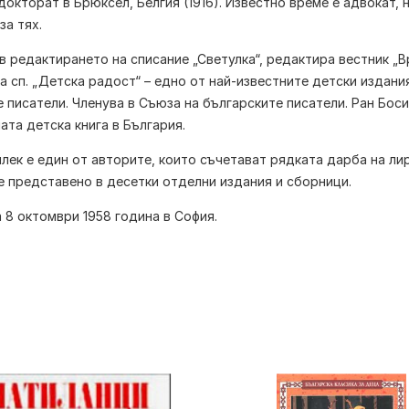
докторат в Брюксел, Белгия (1916). Известно време е адвокат,
за тях.
в редактирането на списание „Светулка“, редактира вестник „В
а сп. „Детска радост“ – едно от най-известните детски издан
 писатели. Членува в Съюза на българските писатели.
Ран Боси
та детска книга в България.
илек
е един от авторите, които съчетават рядката дарба на ли
е представено в десетки отделни издания и сборници.
 8 октомври 1958 година в София.