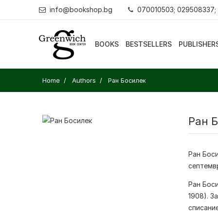
info@bookshop.bg
070010503; 029508337;
BOOKS
BESTSELLERS
PUBLISHER
Home
Authors
Ран Босилек
Ран 
Ран Бос
септемв
Ран Бос
1908). З
списание