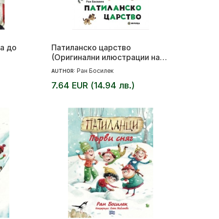
а до
Патиланско царство
(Оригинални илюстрации на
Стоян Анастасов)
Ран Босилек
AUTHOR:
7.64 EUR (14.94 лв.)