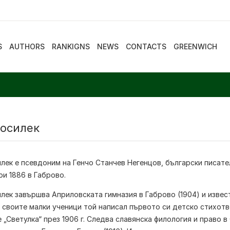
S
AUTHORS
RANKIGNS
NEWS
CONTACTS
GREENWICH
Босилек
илек
е псевдоним на Генчо Станчев Негенцов, български писате
ри
1886
в
Габрово
.
илек
завършва Априловската гимназия в Габрово (1904) и извес
а своите малки ученици той написал първото си детско стихотв
 „Светулка“ през 1906 г. Следва славянска филология и право 