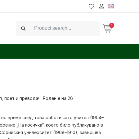
0
Search
л, поет и преводач.
Роден е на
26
тно време след това работи като учител (1904–
орение „На косичка“, което било публикувано в
в Софийския университет (1908–1910), завършва