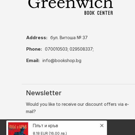
Address:
бул. Витоша № 37
Phone:
070010503; 029508337;
Email:
info@bookshop.bg
Newsletter
Would you like to receive our discount offers via e-
mail?
×
Плът и кръв
8.18 EUR (16.00 лв.)