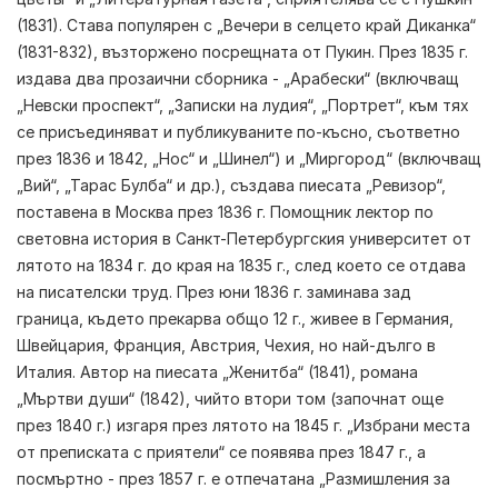
(1831). Става популярен с „Вечери в селцето край Диканка“
(1831-832), възторжено посрещната от Пукин. През 1835 г.
издава два прозаични сборника - „Арабески“ (включващ
„Невски проспект“, „Записки на лудия“, „Портрет“, към тях
се присъединяват и публикуваните по-късно, съответно
през 1836 и 1842, „Нос“ и „Шинел“) и „Миргород“ (включващ
„Вий“, „Тарас Булба“ и др.), създава пиесата „Ревизор“,
поставена в Москва през 1836 г. Помощник лектор по
световна история в Санкт-Петербургския университет от
лятото на 1834 г. до края на 1835 г., след което се отдава
на писателски труд. През юни 1836 г. заминава зад
граница, където прекарва общо 12 г., живее в Германия,
Швейцария, Франция, Австрия, Чехия, но най-дълго в
Италия. Автор на пиесата „Женитба“ (1841), романа
„Мъртви души“ (1842), чийто втори том (започнат още
през 1840 г.) изгаря през лятото на 1845 г. „Избрани места
от преписката с приятели“ се появява през 1847 г., а
посмъртно - през 1857 г. е отпечатана „Размишления за