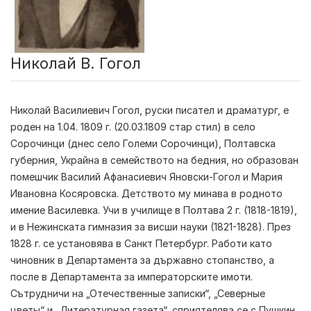
Николай В. Гогол
Николай Василиевич Гогол
, руски писател и драматург, е
роден на 1.04. 1809 г. (20.03.1809 стар стил) в село
Сорочинци (днес село Големи Сорочинци), Полтавска
губерния, Украйна в семейството на бедния, но образован
помешчик Василий Афанасиевич Яновски-Гогол и Мария
Ивановна Косяровска. Детството му минава в родното
имение Василевка. Учи в училище в Полтава 2 г. (1818-1819),
и в Нежинската гимназия за висши науки (1821-1828). През
1828 г. се установява в Санкт Петербург. Работи като
чиновник в Департамента за държавно стопанство, а
после в Департамента за императорските имоти.
Сътрудничи на „Отечественные записки“, „Северные
цветы“ и „Литературная газета“, сприятелява се с Пушкин