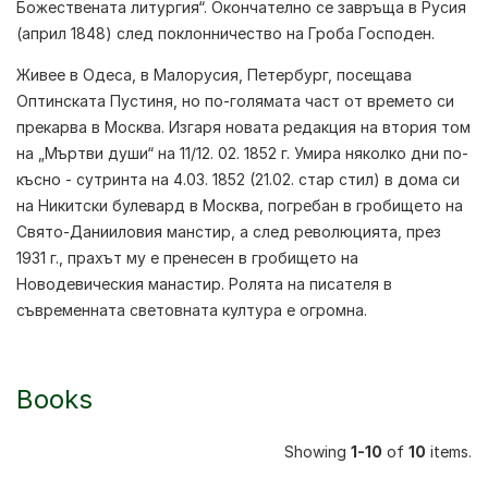
Божествената литургия“. Окончателно се завръща в Русия
(април 1848) след поклонничество на Гроба Господен.
Живее в Одеса, в Малорусия, Петербург, посещава
Оптинската Пустиня, но по-голямата част от времето си
прекарва в Москва. Изгаря новата редакция на втория том
на „Мъртви души“ на 11/12. 02. 1852 г. Умира няколко дни по-
късно - сутринта на 4.03. 1852 (21.02. стар стил) в дома си
на Никитски булевард в Москва, погребан в гробището на
Свято-Данииловия манстир, а след революцията, през
1931 г., прахът му е пренесен в гробището на
Новодевическия манастир. Ролята на писателя в
съвременната световната култура е огромна.
Books
Showing
1-10
of
10
items.