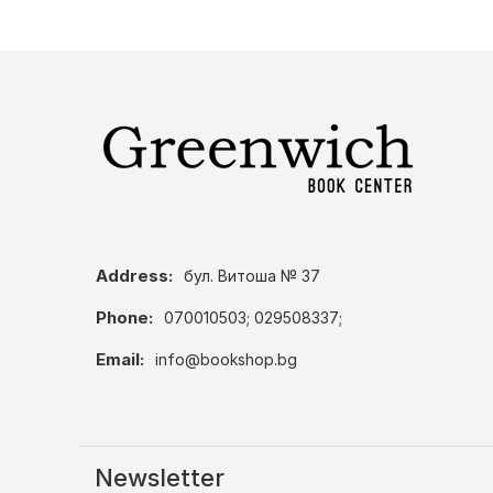
Address:
бул. Витоша № 37
Phone:
070010503; 029508337;
Email:
info@bookshop.bg
Newsletter