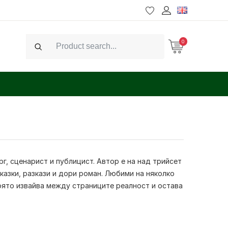
0
Search
г, сценарист и публицист. Автор е на над трийсет
иказки, разкази и дори роман. Любими на няколко
оято извайва между страниците реалност и остава