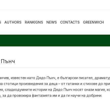
S
AUTHORS
RANKIGNS
NEWS
CONTACTS
GREENWICH
 Пънч
нчев, известен като Дядо Пънч, е български писател, драматур
на стотици произведения за деца – от гатанки и стихове до пр
ия, сладкодумните истории на Дядо Пънч носят онази магия, к
, за да провокира фантазията им и да ги научи на добрини.