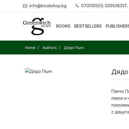
info@bookshop.bg
070010503; 029508337;
BOOKS
BESTSELLERS
PUBLISHER
Home
Authors
Дядо Пънч
Дядо
Панчо Па
пиеси и 
поколен
с децата