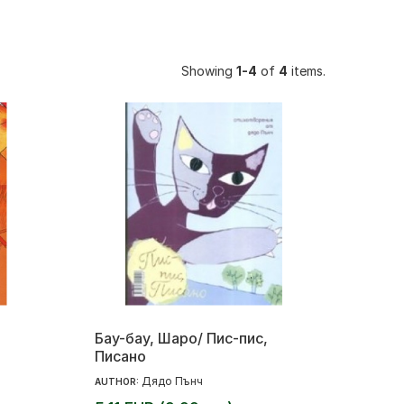
Showing
1-4
of
4
items.
Бау-бау, Шаро/ Пис-пис,
Писано
Дядо Пънч
AUTHOR: