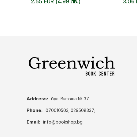
2.55 EUR (4.99 лв.)
3.06 
Address:
бул. Витоша № 37
Phone:
070010503; 029508337;
Email:
info@bookshop.bg