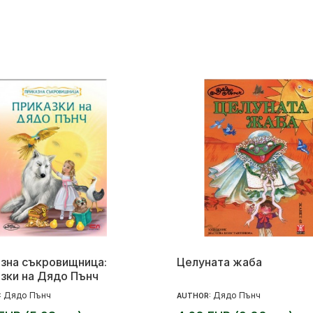
зна съкровищница:
Целуната жаба
зки на Дядо Пънч
Дядо Пънч
Дядо Пънч
:
AUTHOR: