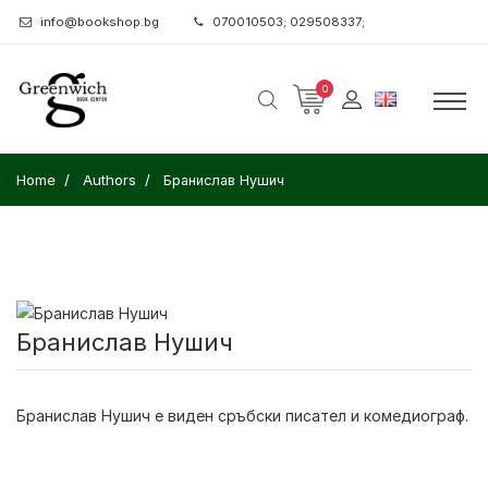
info@bookshop.bg
070010503; 029508337;
0
Home
Authors
Бранислав Нушич
Бранислав Нушич
Бранислав Нушич
е виден сръбски писател и комедиограф.