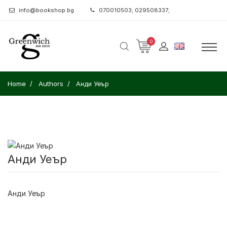
info@bookshop.bg
070010503; 029508337;
0
Home
Authors
Анди Уеър
Анди Уеър
Анди Уеър