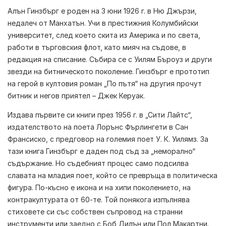
Алън Гинзбърг е роден на 3 юни 1926 г. в Ню Джързи,
недалеч от Манхатън. Учи в престижния Колумбийски
университет, след което скита из Америка и по света,
работи в търговския флот, като мияч на съдове, в
редакция на списание. Събира се с Уилям Бъроуз и други
звезди на битническото поколение. Гинзбърг е прототип
на герой в култовия роман „По пътя“ на другия прочут
битник и негов приятел – Джек Керуак.
Издава първите си книги през 1956 г. в „Сити Лайтс“,
издателството на поета Лорънс Фърлингети в Сан
Франсиско, с предговор на големия поет У. К. Уилямз. За
тази книга Гинзбърг е даден под съд за „неморално“
съдържание. Но съдебният процес само подсилва
славата на младия поет, който се превръща в политическа
фигура. По-късно е икона и на хипи поколението, на
контракултурата от 60-те. Той понякога изпълнява
стиховете си със собствен съпровод на странни
инструменти или заедно с Боб Дилън или Пол Макартни.