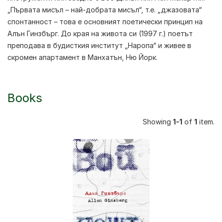
„Първата мисъл – най-добрата мисъл“, т.е. „джазовата“
спонтанност – това е основният поетически принцип на
Алън Гинзбърг. До края на живота си (1997 г.) поетът
преподава в будисткия институт „Наропа“ и живее в
скромен апартамент в Манхатън, Ню Йорк.
Books
Showing
1-1
of
1
item.