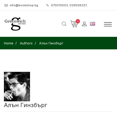
info@bookshop.bg
070010503; 029508337;
0
Home
Authors
Алън Гинзбърг
Алън Гинзбърг