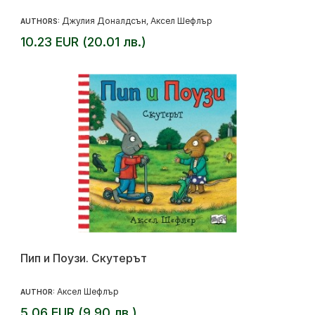
Джулия Доналдсън
Аксел Шефлър
AUTHORS:
,
10.23 EUR (20.01 лв.)
Пип и Поузи. Скутерът
Аксел Шефлър
AUTHOR:
5.06 EUR (9.90 лв.)