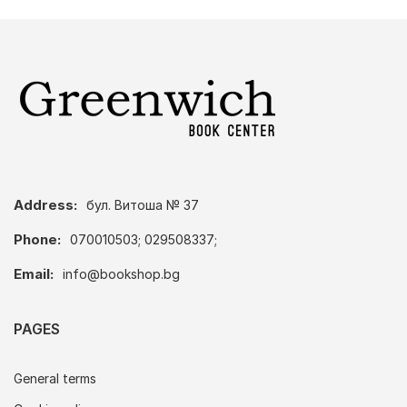
Address:
бул. Витоша № 37
Phone:
070010503; 029508337;
Email:
info@bookshop.bg
PAGES
General terms