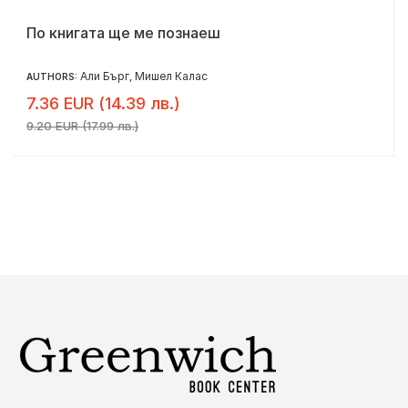
По книгата ще ме познаеш
Али Бърг
Мишел Калас
AUTHORS:
,
7.36 EUR (14.39 лв.)
9.20 EUR (17.99 лв.)