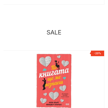
SALE
%
-20%