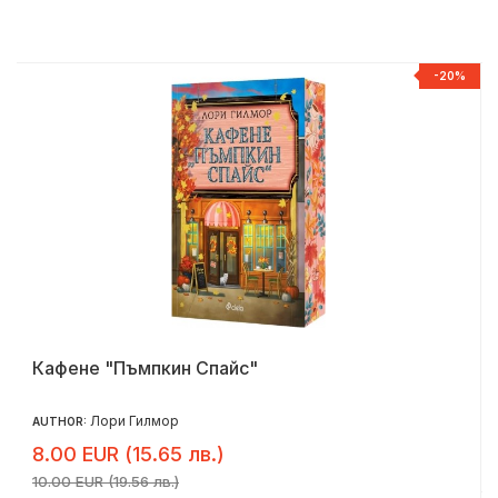
R
-20%
Кафене "Пъмпкин Спайс"
Лори Гилмор
AUTHOR:
8.00 EUR (15.65 лв.)
10.00 EUR (19.56 лв.)