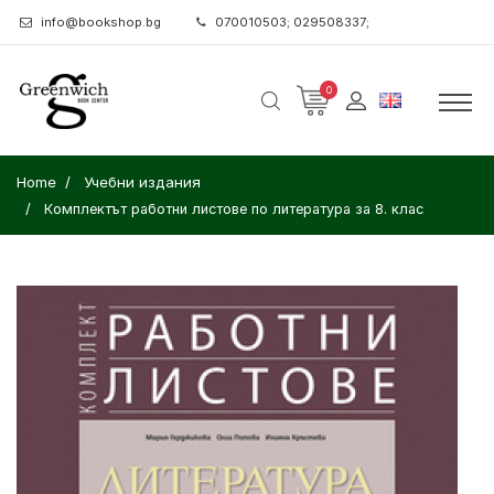
info@bookshop.bg
070010503; 029508337;
0
Home
Учебни издания
Комплектът работни листове по литература за 8. клас