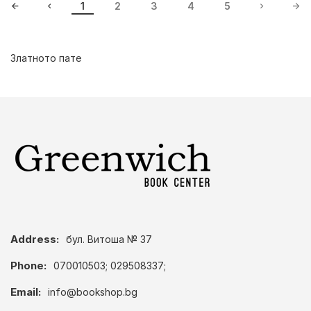
1
2
3
4
5
Златното пате
Address:
бул. Витоша № 37
Phone:
070010503; 029508337;
Email:
info@bookshop.bg