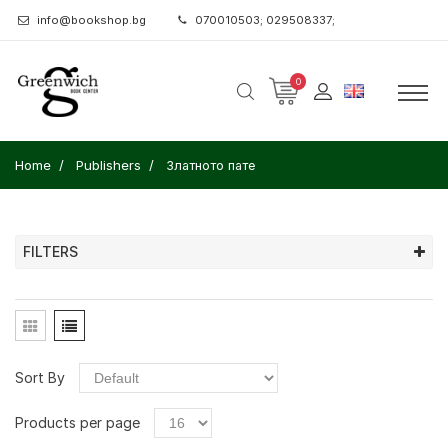
info@bookshop.bg
070010503; 029508337;
0
Home
Publishers
Златното пате
FILTERS
Sort By
Products per page