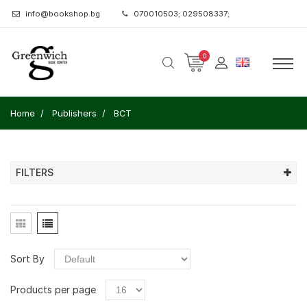
info@bookshop.bg
070010503; 029508337;
0
Home
Publishers
ВСТ
FILTERS
Sort By
Products per page