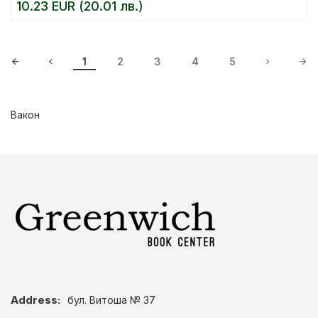
10.23 EUR (20.01 лв.)
1
2
3
4
5
Вакон
Address:
бул. Витоша № 37