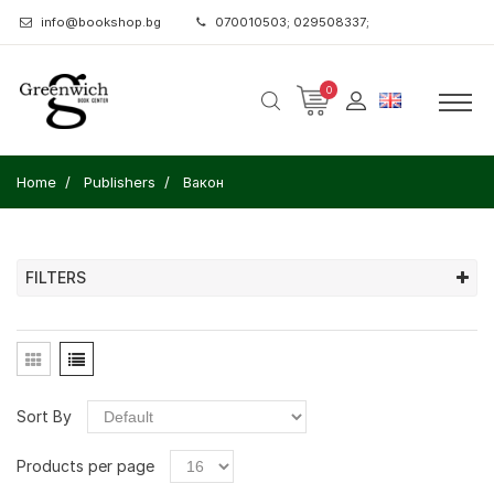
info@bookshop.bg
070010503; 029508337;
0
Home
Publishers
Вакон
FILTERS
Sort By
Products per page