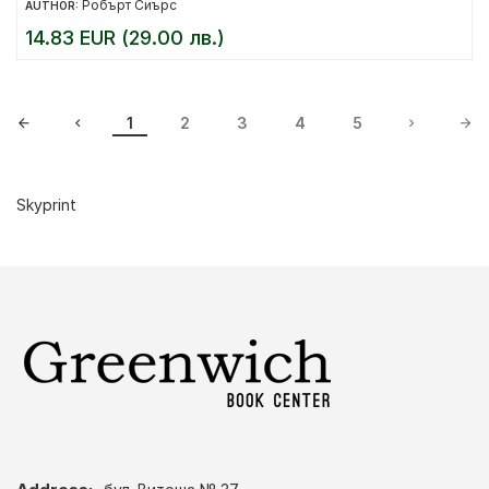
Рoбърт Сиърс
AUTHOR:
14.83 EUR (29.00 лв.)
1
2
3
4
5
Skyprint