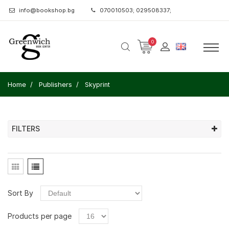
info@bookshop.bg
070010503; 029508337;
0
Home
Publishers
Skyprint
FILTERS
Sort By
Products per page