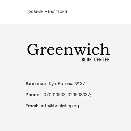
Провими – България
Address:
бул. Витоша № 37
Phone:
070010503; 029508337;
Email:
info@bookshop.bg