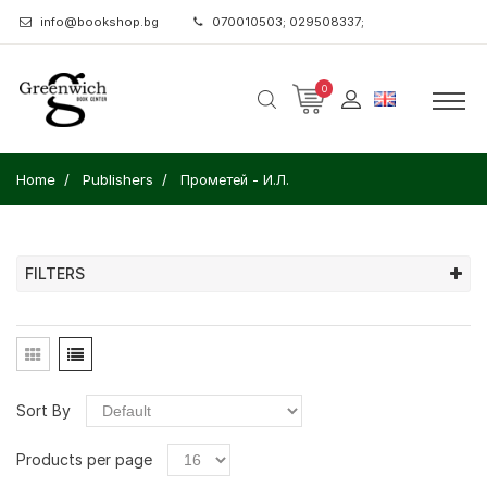
info@bookshop.bg
070010503; 029508337;
0
Home
Publishers
Прометей - И.Л.
FILTERS
Sort By
Products per page