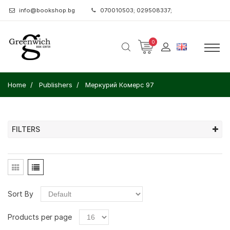
info@bookshop.bg
070010503; 029508337;
0
Home
Publishers
Меркурий Комерс 97
FILTERS
Sort By
Products per page