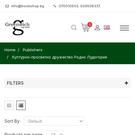
info@bookshop.bg
070010503; 029508337;
0
Home
Publishers
Културно-просветно дружество Родно Лудогорие
FILTERS
Sort By
Products per page