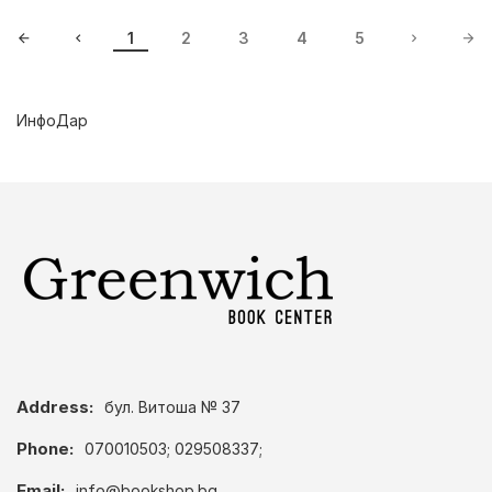
1
2
3
4
5
ИнфоДар
Address:
бул. Витоша № 37
Phone:
070010503; 029508337;
Email:
info@bookshop.bg