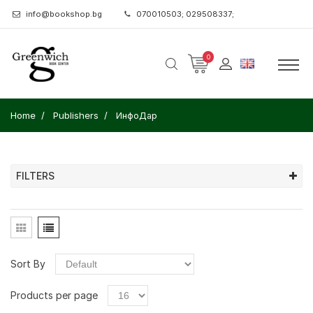
info@bookshop.bg
070010503; 029508337;
0
Home
Publishers
ИнфоДар
FILTERS
Sort By
Products per page