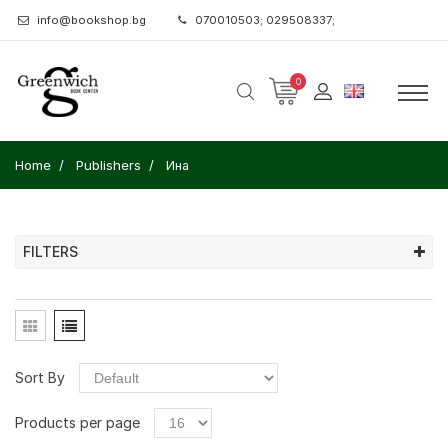
info@bookshop.bg
070010503; 029508337;
0
Home
Publishers
Ина
FILTERS
Sort By
Products per page