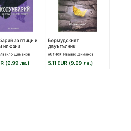
арий за птици и
Бермудският
и илюзии
двуъгълник
Ивайло Диманов
Ивайло Диманов
AUTHOR:
UR (9.99 лв.)
5.11 EUR (9.99 лв.)