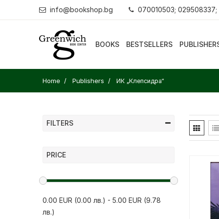
info@bookshop.bg
070010503; 029508337;
BOOKS
BESTSELLERS
PUBLISHER
Home
Publishers
ИК „Клепсидра“
FILTERS
PRICE
0.00 EUR (0.00 лв.)
-
5.00 EUR (9.78
лв.)