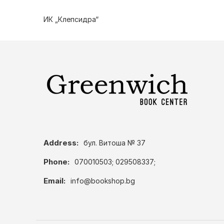
ИК „Клепсидра“
Address:
бул. Витоша № 37
Phone:
070010503; 029508337;
Email:
info@bookshop.bg