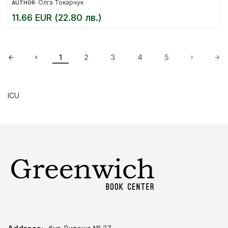
Олга Токарчук
AUTHOR:
11.66 EUR (22.80 лв.)
1
2
3
4
5
ICU