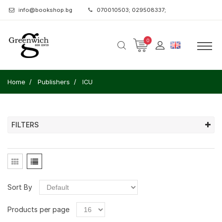
info@bookshop.bg
070010503; 029508337;
0
Home
Publishers
ICU
FILTERS
Sort By
Products per page