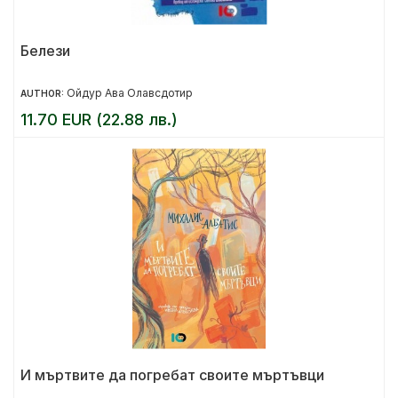
Белези
Ойдур Ава Олавсдотир
AUTHOR:
11.70 EUR (22.88 лв.)
И мъртвите да погребат своите мъртъвци