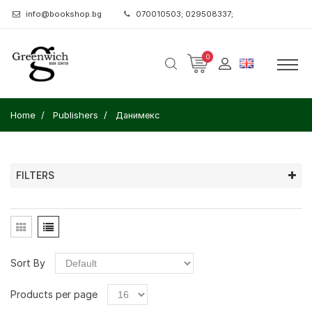
info@bookshop.bg
070010503; 029508337;
0
Home
Publishers
Данимекс
FILTERS
Sort By
Products per page