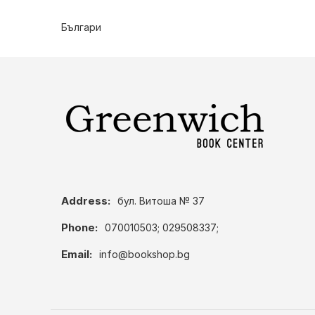
Българи
Address:
бул. Витоша № 37
Phone:
070010503; 029508337;
Email:
info@bookshop.bg