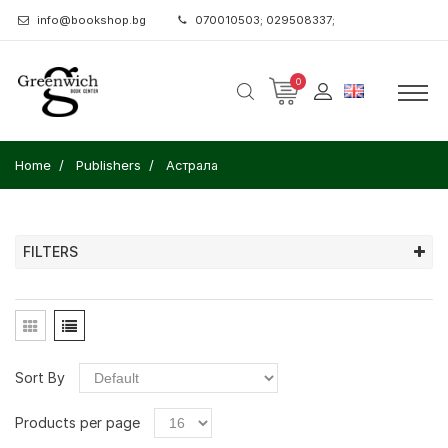
info@bookshop.bg
070010503; 029508337;
0
Home
Publishers
Астрала
FILTERS
Sort By
Products per page