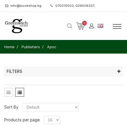
info@bookshop.bg
070010503; 029508337;
0
Home
Publishers
Арос
FILTERS
Sort By
Products per page