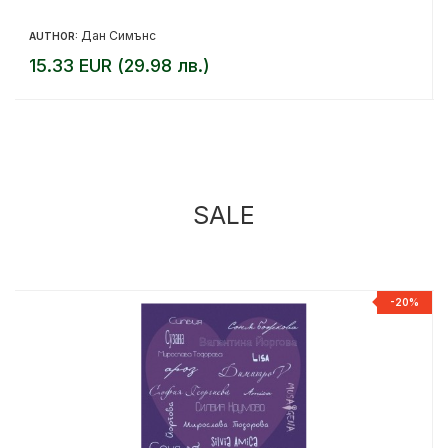
Дан Симънс
AUTHOR:
15.33 EUR (29.98 лв.)
SALE
%
-20%