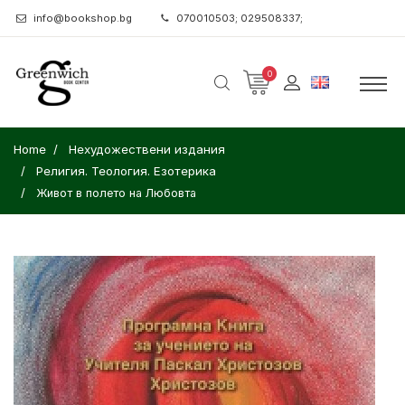
info@bookshop.bg
070010503; 029508337;
0
Home
Нехудожествени издания
Религия. Теология. Езотерика
Живот в полето на Любовта