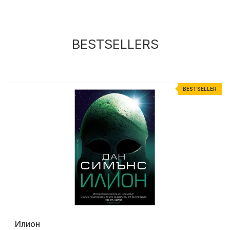
BESTSELLERS
R
BESTSELLER
Илион