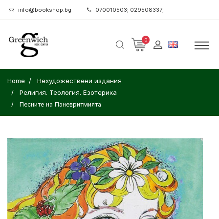
info@bookshop.bg
070010503; 029508337;
0
Home
Нехудожествени издания
Религия. Теология. Езотерика
Песните на Паневритмията