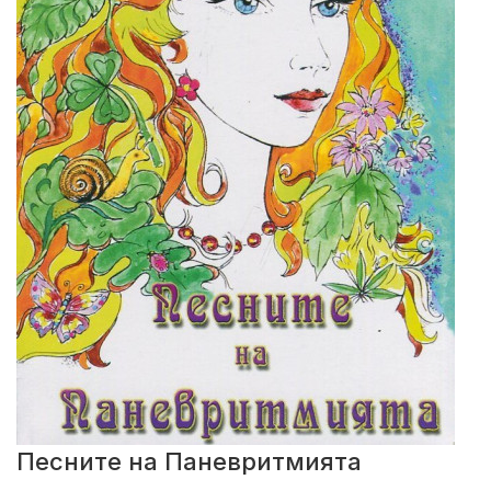
Песните на Паневритмията