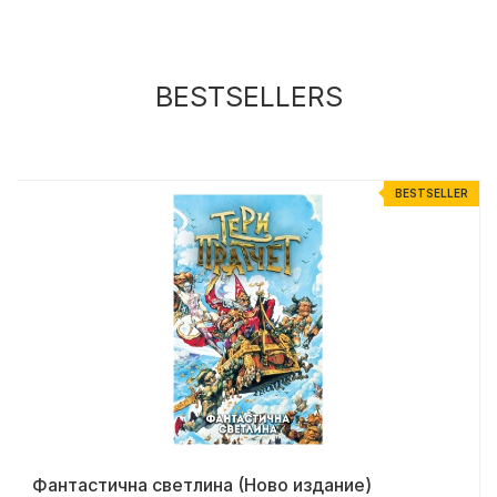
BESTSELLERS
R
BESTSELLER
Фантастична светлина (Ново издание)