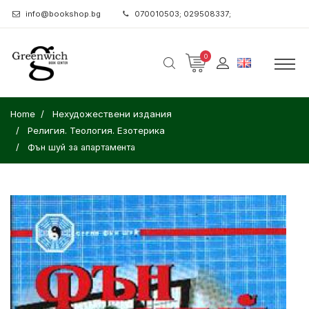
info@bookshop.bg
070010503; 029508337;
0
Home
Нехудожествени издания
Религия. Теология. Езотерика
Фън шуй за апартамента